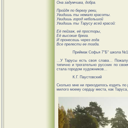
Она задумчива, добра.
Пройдя по берегу реки,
Увидишь ты немало красоты.
Увидишь город небольшой
Увидишь ты Тарусу всей красой:
Её пейзаж, её просторы,
Её высокие брега.
И пронесешь через года
Все прелести ее тогда.
Приймак Софья 7"Б" школа №1
…У Тарусы есть своя слава… Пожалуй
типично и трогательно русских по сво
стала городом художников…
К.Г. Паустовский
Сколько мне ни приходилось ездить по 
милого моему сердцу места, как Таруса,