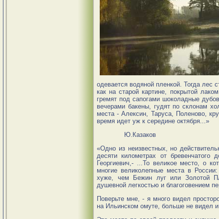
одевается водяной пленкой. Тогда лес с
как на старой картине, покрытой лаком
гремят под сапогами шоколадные дубов
вечерами бакены, гудят по склонам хо
места - Алексин, Таруса, Поленово, кр
время идет уж к середине октября...»
Ю.Казаков
«Одно из неизвестных, но действитель
десяти километрах от бревенчатого д
Георгиевич,- ...То великое место, о к
многие великолепные места в России:
хуже, чем Бежин луг или Золотой П
душевной легкостью и благоговением пер
Поверьте мне, - я много видел простор
на Ильинском омуте, больше не видел и 