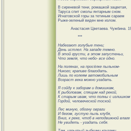
В сиреневой тени, ромашкой зацветая,
Таруса спит смолы янтарным сном.
Игнатовской горы за тетиным сараем
Рыже-зеленый виден мне излом.
Анастасия Цветаева. Чужбина. 194
***
Набегают голубые тени;
День истлел. На западе темно.
В этой грусти, в этом запустеньи,
Что земля, что небо- все одно.
На полянах, на просёлке пыльном-
Никого; крапиве благодать.
Лишь по колеям автомобильным
Возраст века можно угадать.
Я сойду к заборам и домишкам,
К рыболовам, спящим над рекой,
К старым ивам, что полны с излишком
Гордой, человеческой тоской.
Лес миную, обогну овраги
И бегом, густую пыль клубя,
Вниз, к реке, чтоб в неподвижной влаге
Не увидеть - угадать себя.
Там, изрытый зыбкими кругами,