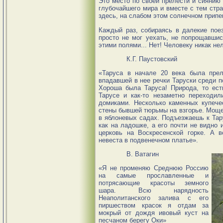
Это место по своей прелести и сиянию
глубочайшего мира и вместе с тем стра
здесь, на слабом этом солнечном припек
Каждый раз, собираясь в далекие поез
просто не мог уехать, не попрощавшис
этими полями... Нет! Человеку никак не
К.Г. Паустовский
«Таруса в начале 20 века была прел
впадавшей в нее речки Таруски среди п
Хороша была Таруса! Природа, то есть
Тарусе и как-то незаметно переходи
домиками. Несколько каменных купече
стены бывшей тюрьмы на взгорье. Мощен
в яблоневых садах. Подъезжаешь к Тару
как на ладошке, а его почти не видно 
церковь на Воскресенской горке. А ве
невеста в подвенечном платье».
В. Ватагин
«Я не променяю Среднюю Россию
на самые прославленные и
потрясающие красоты земного
шара. Всю нарядность
Неаполитанского залива с его
пиршеством красок я отдам за
мокрый от дождя ивовый куст на
песчаном берегу Оки»