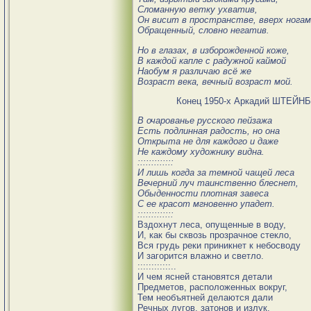
Сломанную ветку ухватив,
Он висит в пространстве, вверх нога
Обращенный, словно негатив.
Но в глазах, в изборожденной коже,
В каждой капле с радужной каймой
Наобум я различаю всё же
Возраст века, вечный возраст мой.
Конец 1950-х Аркадий ШТЕЙНБ
В очарованье русского пейзажа
Есть подлинная радость, но она
Открыта не для каждого и даже
Не каждому художнику видна.
:::::::::::::
И лишь когда за темной чащей леса
Вечерний луч таинственно блеснет,
Обыденности плотная завеса
С ее красот мгновенно упадет.
:::::::::::::
Вздохнут леса, опущенные в воду,
И, как бы сквозь прозрачное стекло,
Вся грудь реки приникнет к небосводу
И загорится влажно и светло.
::::::::::::..
И чем ясней становятся детали
Предметов, расположенных вокруг,
Тем необъятней делаются дали
Речных лугов, затонов и излук.