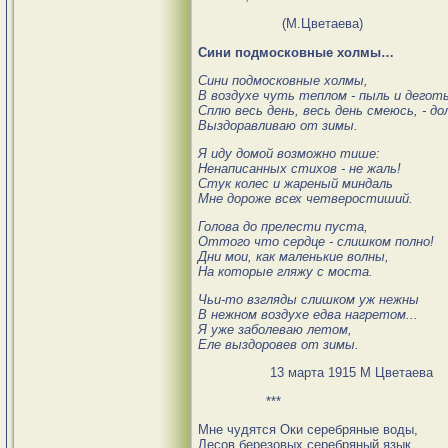
(М.Цветаева)
Сини подмосковные холмы…
Сини подмосковные холмы,
В воздухе чуть теплом - пыль и деготь
Сплю весь день, весь день смеюсь, - до
Выздоравливаю от зимы.
Я иду домой возможно тише:
Ненаписанных стихов - не жаль!
Стук колес и жареный миндаль
Мне дороже всех четверостиший.
Голова до прелести пуста,
Оттого что сердце - слишком полно!
Дни мои, как маленькие волны,
На которые гляжу с моста.
Чьи-то взгляды слишком уж нежны
В нежном воздухе едва нагретом...
Я уже заболеваю летом,
Еле выздоровев от зимы.
13 марта 1915 М Цветаева
***
Мне чудятся Оки серебряные воды,
Лесов березовых серебряный язык.