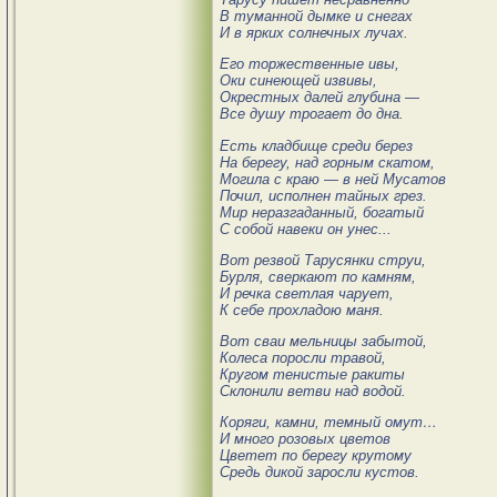
В туманной дымке и снегах
И в ярких солнечных лучах.
Его торжественные ивы,
Оки синеющей извивы,
Окрестных далей глубина —
Все душу трогает до дна.
Есть кладбище среди берез
На берегу, над горным скатом,
Могила с краю — в ней Мусатов
Почил, исполнен тайных грез.
Мир неразгаданный, богатый
С собой навеки он унес...
Вот резвой Тарусянки струи,
Бурля, сверкают по камням,
И речка светлая чарует,
К себе прохладою маня.
Вот сваи мельницы забытой,
Колеса поросли травой,
Кругом тенистые ракиты
Склонили ветви над водой.
Коряги, камни, темный омут…
И много розовых цветов
Цветет по берегу крутому
Средь дикой заросли кустов.