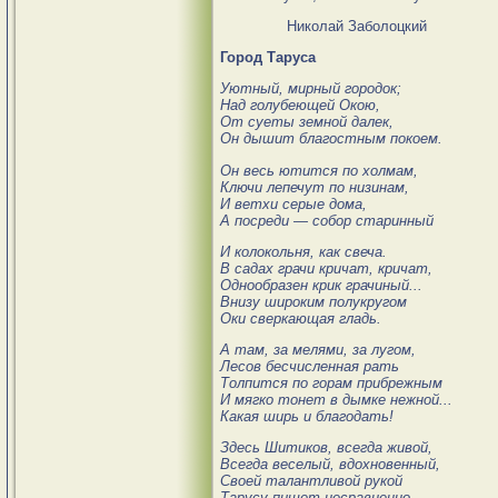
Николай Заболоцкий
Город Таруса
Уютный, мирный городок;
Над голубеющей Окою,
От суеты земной далек,
Он дышит благостным покоем.
Он весь ютится по холмам,
Ключи лепечут по низинам,
И ветхи серые дома,
А посреди — собор старинный
И колокольня, как свеча.
В садах грачи кричат, кричат,
Однообразен крик грачиный...
Внизу широким полукругом
Оки сверкающая гладь.
А там, за мелями, за лугом,
Лесов бесчисленная рать
Толпится по горам прибрежным
И мягко тонет в дымке нежной...
Какая ширь и благодать!
Здесь Шитиков, всегда живой,
Всегда веселый, вдохновенный,
Своей талантливой рукой
Тарусу пишет несравненно