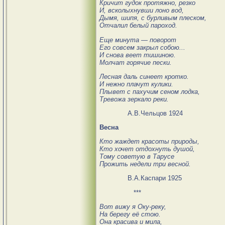
Кричит гудок протяжно, резко
И, всколыхнувши лоно вод,
Дымя, шипя, с бурливым плеском,
Отчалил белый пароход.
Еще минута — поворот
Его совсем закрыл собою...
И снова веет тишиною.
Молчат горячие пески.
Лесная даль синеет кротко.
И нежно плачут кулики.
Плывет с пахучим сеном лодка,
Тревожа зеркало реки.
А.В.Чельцов 1924
Весна
Кто жаждет красоты природы,
Кто хочет отдохнуть душой,
Тому советую в Тарусе
Прожить недели три весной.
В.А.Каспари 1925
***
Вот вижу я Оку-реку,
На берегу её стою.
Она красива и мила,