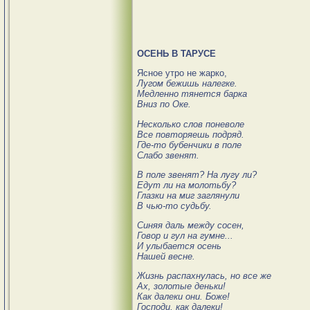
ОСЕНЬ
В
ТАРУСЕ
Ясное утро не жарко,
Лугом
бежишь
налегке
.
Медленно
тянется
барка
Вниз
по
Оке
.
Несколько
слов
поневоле
Все
повторяешь
подряд
.
Где
-
то
бубенчики
в
поле
Слабо
звенят
.
В
поле
звенят
?
На
лугу
ли
?
Едут
ли
на
молотьбу
?
Глазки
на
миг
заглянули
В
чью
-
то
судьбу
.
Синяя
даль
между
сосен
,
Говор
и
гул
на
гумне
...
И
улыбается
осень
Нашей
весне
.
Жизнь
распахнулась
,
но
все
же
Ах
,
золотые
деньки
!
Как
далеки
они
.
Боже
!
Господи
,
как
далеки
!