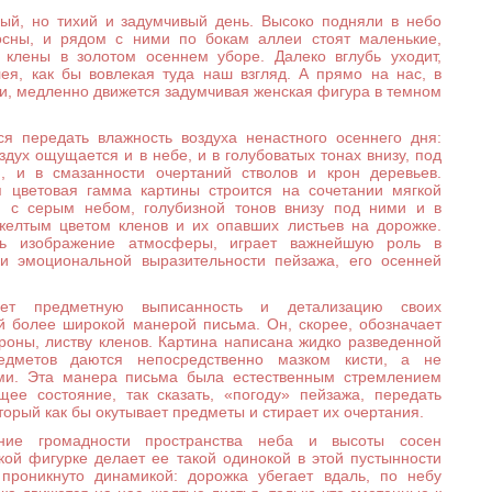
ый, но тихий и задумчивый день. Высоко подняли в небо
сны, и рядом с ними по бокам аллеи стоят маленькие,
клены в золотом осеннем уборе. Далеко вглубь уходит,
лея, как бы вовлекая туда наш взгляд. А прямо на нас, в
и, медленно движется задумчивая женская фигура в темном
ся передать влажность воздуха ненастного осеннего дня:
оздух ощущается и в небе, и в голубоватых тонах внизу, под
, и в смазанности очертаний стволов и крон деревьев.
 цветовая гамма картины строится на сочетании мягкой
н с серым небом, голубизной тонов внизу под ними и в
желтым цветом кленов и их опавших листьев на дорожке.
ть изображение атмосферы, играет важнейшую роль в
и эмоциональной выразительности пейзажа, его осенней
яет предметную выписанность и детализацию своих
 более широкой манерой письма. Он, скорее, обозначает
кроны, листву кленов. Картина написана жидко разведенной
едметов даются непосредственно мазком кисти, а не
ми. Эта манера письма была естественным стремлением
ее состояние, так сказать, «погоду» пейзажа, передать
торый как бы окутывает предметы и стирает их очертания.
ение громадности пространства неба и высоты сосен
кой фигурке делает ее такой одинокой в этой пустынности
проникнуто динамикой: дорожка убегает вдаль, по небу