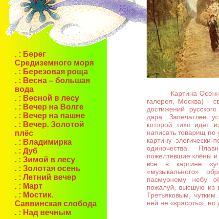
. :
Берег
Средиземного моря
. :
Березовая роща
. :
Весна – большая
вода
Картина Осенний
. :
Весной в лесу
галерея, Москва) - 
. :
Вечер на Волге
достижений русского
. :
Вечер на пашне
дара. Запечатлев у
. :
Вечер. Золотой
которой тихо идёт 
написать товарищ по 
плёс
картину элегически-
. :
Владимирка
одиночества. Пла
. :
Дуб
пожелтевшие клёны и 
. :
Зимой в лесу
всё в картине «уч
. :
Золотая осень
«музыкального» об
. :
Летний вечер
пасмурному небу об
. :
Март
пожалуй, высшую из 
. :
Мостик.
Третьяковым, чутким
ней не «красоты», но 
Саввинская слобода
. :
Над вечным