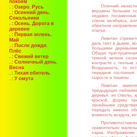
покоем
Осенний ненастн
. :
Озеро. Русь
вершины большие со
. :
Осенний день.
недавно посаженные 
Сокольники
слегка загибаясь, ал
. :
Осень. Дорога в
обратном направлени
деревне
платье.
. :
Первая зелень.
Левитан стремит
Май
даль тает в дымке, в
. :
После дождя.
большими деревьями
Плёс
Общая приглушенная
. :
Свежий ветер
темной зелени сосе
. :
Солнечный день.
контрасте с теплым 
Весна
Воздушность, то ес
передаче состояния 
. :
Тихая обитель
сырости и тишины.
. :
У омута
Левитан замен
предыдущих пейзажей
деревья, их стволы, 
краской, формы пр
линейными средства
передать именно общ
влажность воздуха, ко
Противопоставл
сравнительно малень
парка. Изображение 