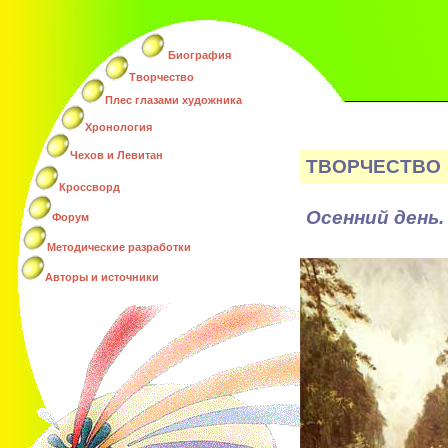
Биография
Творчество
Плес глазами художника
Хронология
Чехов и Левитан
ТВОРЧЕСТВО
Кроссворд
Осенний день.
Форум
Методические разработки
Авторы и источники