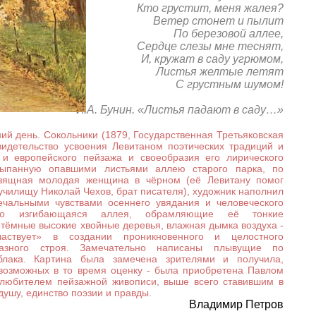
Кто грустит, меня жалея?
Ветер стонет и пылит
По березовой аллее,
Сердце слезы мне теснят,
И, кружат в саду угрюмом,
Листья желтые летят
С грустным шумом!
И.А. Бунин. «Листья падают в саду…»
 день. Сокольники (1879, Государственная Третьяковская
свидетельство усвоения Левитаном поэтических традиций и
 и европейского пейзажа и своеобразия его лирического
сыпанную опавшими листьями аллею старого парка, по
изящная молодая женщина в чёрном (её Левитану помог
училищу Николай Чехов, брат писателя), художник наполнил
печальными чувствами осеннего увядания и человеческого
вно изгибающаяся аллея, обрамляющие её тонкие
тёмные высокие хвойные деревья, влажная дымка воздуха -
аствует» в создании проникновенного и целостного
разного строя. Замечательно написаны плывущие по
лака. Картина была замечена зрителями и получила,
возможных в то время оценку - была приобретена Павлом
 любителем пейзажной живописи, выше всего ставившим в
душу, единство поэзии и правды.
Владимир Петров